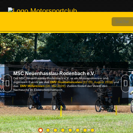
Suchen
MSC Neuenhasslau-Rodenbach e.V.
Der MSC Neuenhasslau-Rodenbach e.V. ist ein Motorsportverein und
organisiert Events wie das
DMV Grasbahnrennen
(22./23. August 2026)
und
das
DMV Mofarennen
(16. Mai 2026)
. Zudem fördert der Verein den
Nachwuchs im Elektromotorradsport.