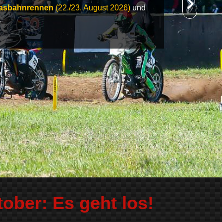
asbahnrennen
(22./23. August 2026)
und
.
ober: Es geht los!