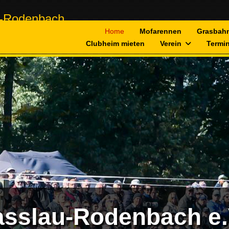
Home
Mofarennen
Grasbah
Clubheim mieten
Verein
Termi
sslau-Rodenbach e.