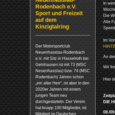
In we
Rodenbach e.V.
Woche
Sport und Freizeit
Die We
auf dem
Alle F
Kinzigtalring
Speedk
Im Vor
Der Motorsportclub
HINTE
Neuenhasslau-Rodenbach
An den
e.V. mit Sitz in Hasselroth bei
Gelnhausen ist mit 73 (MSC
Wir fr
Neuenhasslau) bzw. 74 (MSC
Rodenbach) Jahren schon
Hier d
„ein alter Herr“, ist aber in den
2020er Jahren mit einem
jungen Team neu
Zeitpl
durchgestartetn. Der Verein
DIE H
hat knapp 100 Mitglieder, ist
08./09
Mitglied im Deutschen