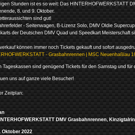
nigen Stunden ist es so weit: Das HINTERHOFWERKSTATT DM
nende, 8. und 9. Oktober.
tteraussichten sind gut!
ahrerfelder - Seitenwagen, B-Lizenz Solo, DMV Oldie Supercup
arts der Deutschen DMV Quad und Speedkart Meisterschaft sind
verkauf können immer noch Tickets gekauft und sofort ausgedr
RHOFWERKSTATT - Grasbahnrennen | MSC Neuenhaßlau 1953 
 Tageskassen sind genügend Tickets für den Samstag und für
euen uns auf ganze viele Besucher!
er Zeitplan:
an
INTERHOFWERKSTATT DMV Grasbahnrennen, Kinzigtalrin
. Oktober 2022