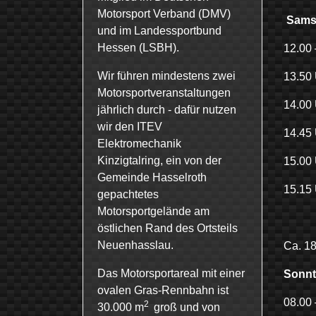
Motorsport Verband (DMV)
Samst
und im Landessportbund
Hessen (LSBH).
12.00
Wir führen mindestens zwei
13.5
Motorsportveranstaltungen
14.00
jährlich durch - dafür nutzen
wir den ITEV
14.45
Elektromechanik
Kinzigtalring, ein von der
15.00
Gemeinde Hasselroth
15.15
gepachtetes
Motorsportgelände am
Dazw
östlichen Rand des Ortsteils
Neuenhasslau.
Ca. 1
Das Motorsportareal mit einer
Sonnt
ovalen Gras-Rennbahn ist
08.00
2
30.000 m
groß und von