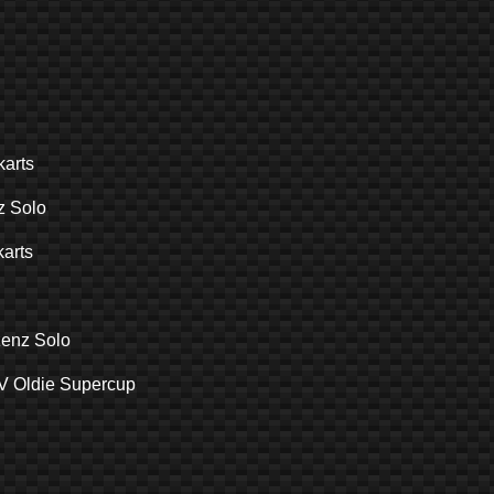
arts
 Solo
arts
nz Solo
V Oldie Supercup