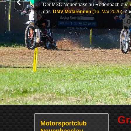
Der MSC Neuenhasslau-Rodenbach e.V. ist
das
DMV Mofarennen
(16. Mai 2026)
. Zu
Gr
Motorsportclub
Neuenhasslau-