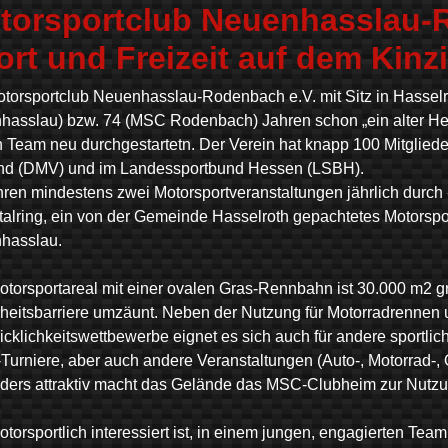
torsportclub Neuenhasslau-R
rt und Freizeit auf dem Kinzi
torsportclub Neuenhasslau-Rodenbach e.V. mit Sitz in Hasselr
asslau) bzw. 74 (MSC Rodenbach) Jahren schon „ein alter Herr
 Team neu durchgestartetn. Der Verein hat knapp 100 Mitglieder
nd (DMV) und im Landessportbund Hessen (LSBH).
hren mindestens zwei Motorsportveranstaltungen jährlich durch
talring, ein von der Gemeinde Hasselroth gepachtetes Motorspo
hasslau.
torsportareal mit einer ovalen Gras-Rennbahn ist 30.000 m2 
heitsbarriere umzäunt. Neben der Nutzung für Motorradrennen 
cklichkeitswettbewerbe eignet es sich auch für andere sportli
Turniere, aber auch andere Veranstaltungen (Auto-, Motorrad-, O
ers attraktiv macht das Gelände das MSC-Clubheim zur Nutzung 
torsportlich interessiert ist, in einem jungen, engagierten Tea