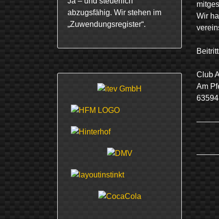
Ja – und steuerlich
mitges
abzugsfähig. Wir stehen im
Wir ha
„Zuwendungsregister“.
verein
Beitri
Club A
Am Pfe
63594