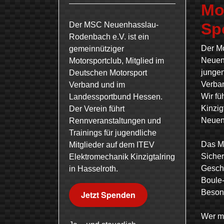
Mo
Spo
Der MSC Neuenhasslau-
Rodenbach e.V. ist ein
Der Mo
gemeinnütziger
Neuenh
Motorsportclub, Mitglied im
jungen
Deutschen Motorsport
Verba
Verband und im
Wir fü
Landessportbund Hessen.
Kinzig
Der Verein führt
Neuen
Rennveranstaltungen und
Trainings für jugendliche
Das Mo
Mitglieder auf dem ITEV
Sicher
Elektromechanik Kinzigtalring
Geschi
in Hasselroth.
Boule-
Besond
Jetzt Spenden
Wer mo