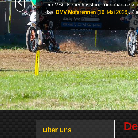
Der MSC Neuenhasslau-Rodenbach e.V. ist
das
DMV Mofarennen
(16. Mai 2026)
. Zu
De
Über uns