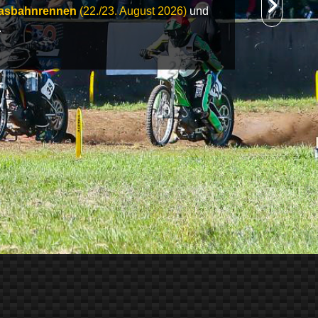
asbahnrennen
(22./23. August 2026)
und
.