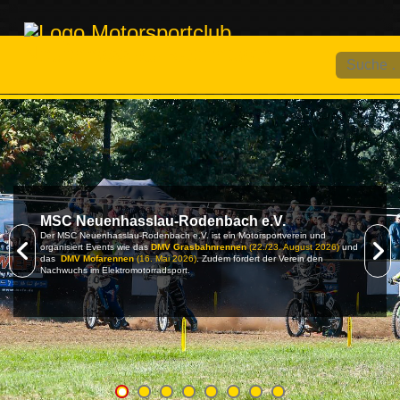
Suchen
MSC Neuenhasslau-Rodenbach e.V.
Der MSC Neuenhasslau-Rodenbach e.V. ist ein Motorsportverein und
organisiert Events wie das
DMV Grasbahnrennen
(22./23. August 2026)
und
das
DMV Mofarennen
(16. Mai 2026)
. Zudem fördert der Verein den
Nachwuchs im Elektromotorradsport.