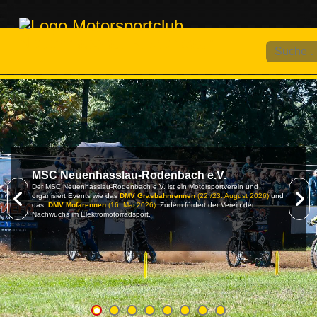
Suchen
MSC Neuenhasslau-Rodenbach e.V.
Der MSC Neuenhasslau-Rodenbach e.V. ist ein Motorsportverein und
organisiert Events wie das
DMV Grasbahnrennen
(22./23. August 2026)
und
das
DMV Mofarennen
(16. Mai 2026)
. Zudem fördert der Verein den
Nachwuchs im Elektromotorradsport.