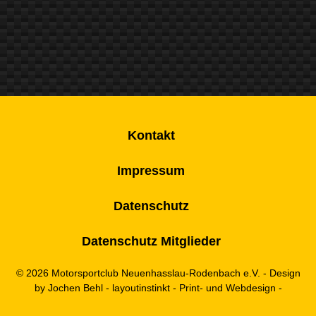
Kontakt
Impressum
Datenschutz
Datenschutz Mitglieder
© 2026 Motorsportclub Neuenhasslau-Rodenbach e.V. - Design
by
Jochen Behl
- layoutinstinkt - Print- und Webdesign -