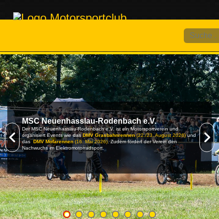
Suchen
MSC Neuenhasslau-Rodenbach e.V.
Der MSC Neuenhasslau-Rodenbach e.V. ist ein Motorsportverein und
organisiert Events wie das
DMV Grasbahnrennen
(22./23. August 2026)
und
das
DMV Mofarennen
(16. Mai 2026)
. Zudem fördert der Verein den
Nachwuchs im Elektromotorradsport.