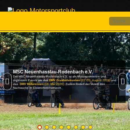
Suchen
MSC Neuenhasslau-Rodenbach e.V.
Der MSC Neuenhasslau-Rodenbach e.V. ist ein Motorsportverein und
organisiert Events wie das
DMV Grasbahnrennen
(22./23. August 2026)
und
das
DMV Mofarennen
(16. Mai 2026)
. Zudem fördert der Verein den
Nachwuchs im Elektromotorradsport.