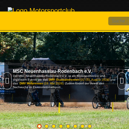
Suchen
MSC Neuenhasslau-Rodenbach e.V.
Der MSC Neuenhasslau-Rodenbach e.V. ist ein Motorsportverein und
organisiert Events wie das
DMV Grasbahnrennen
(22./23. August 2026)
und
das
DMV Mofarennen
(16. Mai 2026)
. Zudem fördert der Verein den
Nachwuchs im Elektromotorradsport.